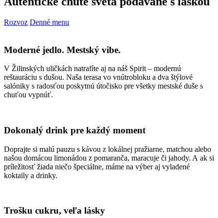
Autentické chute sveta podávané s láskou
Rozvoz
Denné menu
Moderné jedlo. Mestský vibe.
V Žilinských uličkách natrafíte aj na náš Spirit – modernú
reštauráciu s dušou. Naša terasa vo vnútrobloku a dva štýlové
salóniky s radosťou poskytnú útočisko pre všetky mestské duše s
chuťou vypnúť.
Dokonalý drink pre každý moment
Doprajte si malú pauzu s kávou z lokálnej pražiarne, matchou alebo
našou domácou limonádou z pomaranča, maracuje či jahody. A ak si
príležitosť žiada niečo špeciálne, máme na výber aj vyladené
koktaily a drinky.
Trošku cukru, veľa lásky